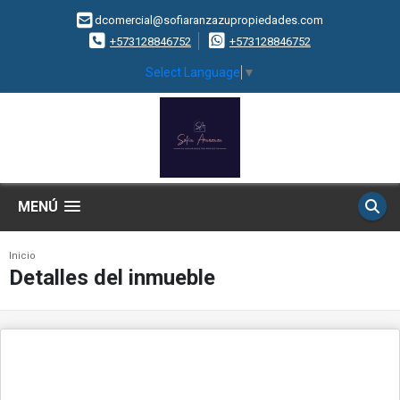
dcomercial@sofiaranzazupropiedades.com
+573128846752
+573128846752
Select Language
▼
MENÚ
Inicio
Detalles del inmueble