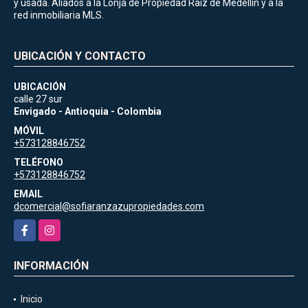
y usada. Aliados a la Lonja de Propiedad Raiz de Medellin y a la
red inmobiliaria MLS.
UBICACIÓN Y CONTACTO
UBICACIÓN
calle 27 sur
Envigado - Antioquia - Colombia
MÓVIL
+573128846752
TELÉFONO
+573128846752
EMAIL
dcomercial@sofiaranzazupropiedades.com
Facebook
Instagram
INFORMACIÓN