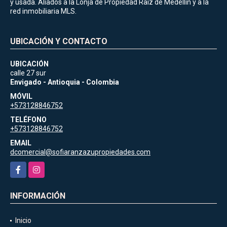
y usada. Aliados a la Lonja de Propiedad Raiz de Medellin y a la
red inmobiliaria MLS.
UBICACIÓN Y CONTACTO
UBICACIÓN
calle 27 sur
Envigado - Antioquia - Colombia
MÓVIL
+573128846752
TELÉFONO
+573128846752
EMAIL
dcomercial@sofiaranzazupropiedades.com
Facebook
Instagram
INFORMACIÓN
Inicio