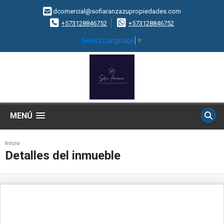
dcomercial@sofiaranzazupropiedades.com
+573128846752
+573128846752
Select Language
▼
MENÚ
Inicio
Detalles del inmueble