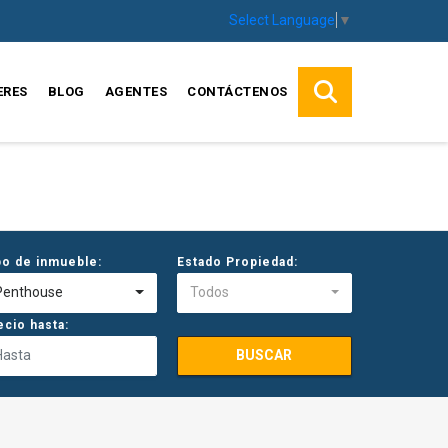
Select Language
▼
ERES
BLOG
AGENTES
CONTÁCTENOS
po de inmueble:
Estado Propiedad:
Penthouse
Todos
ecio hasta:
BUSCAR