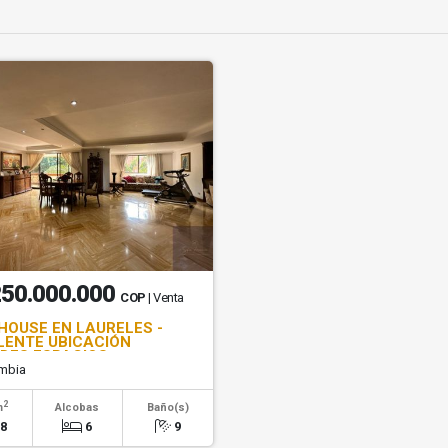
250.000.000
COP
| Venta
HOUSE EN LAURELES -
LENTE UBICACIÓN
DES ESPACIOS
mbia
2
m
Alcobas
Baño(s)
48
6
9