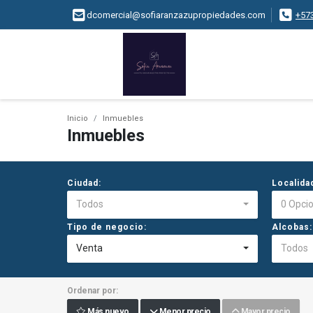
dcomercial@sofiaranzazupropiedades.com
+57
Inicio
Inmuebles
Inmuebles
Ciudad:
Localida
Todos
0 Opci
Tipo de negocio:
Alcobas:
Venta
Todos
Ordenar por:
Más nuevo
Menor precio
Mayor precio