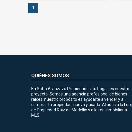
1
QUIÉNES SOMOS
En Sofía Aranzazu Propiedades, tu hogar, es nuestro
proyecto! Somos una agencia profesional de bienes
raíces; nuestro propósito es ayudarte a vender y a
comprar tu propiedad, nueva y usada. Aliados a la Lon
de Propiedad Raiz de Medellin y a la red inmobiliaria
MLS.