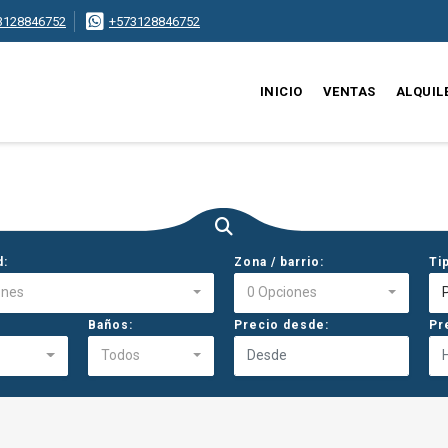
3128846752
+573128846752
INICIO
VENTAS
ALQUIL
d:
Zona / barrio:
Ti
ones
0 Opciones
Baños:
Precio desde:
Pr
Todos