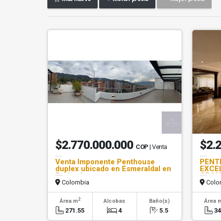
$2.770.000.000
$2.
COP
| Venta
Venta Imponente Penthouse
PENT
duplex ubicado en Esmeraldal en
EXCE
Envigado
GRAN
Colombia
Colo
2
Área m
Alcobas
Baño(s)
Área 
271.55
4
5.5
3