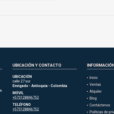
UBICACIÓN Y CONTACTO
INFORMACIÓ
UBICACIÓN
Inicio
calle 27 sur
Ventas
Envigado - Antioquia - Colombia
ja
Alquiler
MÓVIL
+573128846752
Blog
TELÉFONO
Contáctenos
+573128846752
Políticas de pr