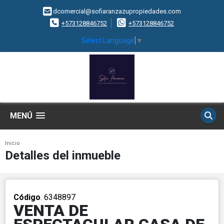
dcomercial@sofiaranzazupropiedades.com
+573128846752
+573128846752
Select Language
▼
MENÚ
Inicio
Detalles del inmueble
Código
. 6348897
VENTA DE