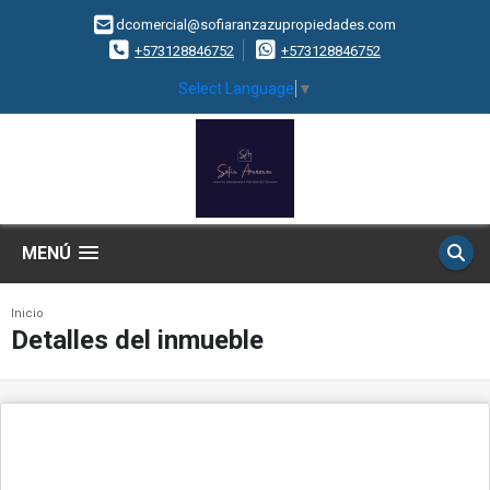
dcomercial@sofiaranzazupropiedades.com
+573128846752
+573128846752
Select Language
▼
MENÚ
Inicio
Detalles del inmueble