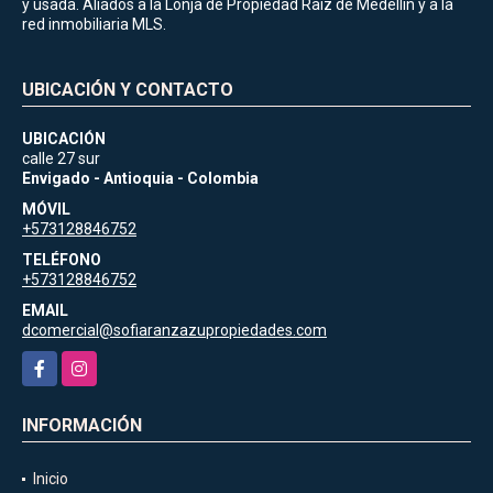
y usada. Aliados a la Lonja de Propiedad Raiz de Medellin y a la
red inmobiliaria MLS.
UBICACIÓN Y CONTACTO
UBICACIÓN
calle 27 sur
Envigado - Antioquia - Colombia
MÓVIL
+573128846752
TELÉFONO
+573128846752
EMAIL
dcomercial@sofiaranzazupropiedades.com
Facebook
Instagram
INFORMACIÓN
Inicio